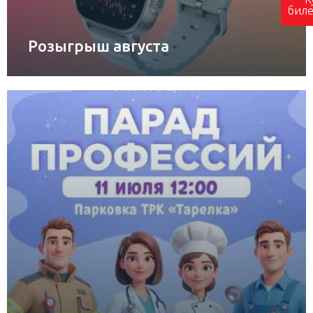
биле
Розыгрыш августа