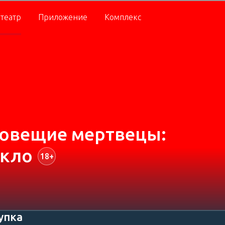
театр
Приложение
Комплекс
овещие мертвецы:
кло
18+
упка