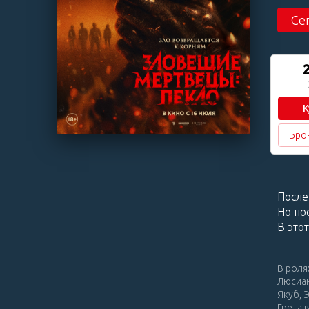
Се
К
Бро
После
Но по
В это
В роля
Люсиан
Якуб, 
Грета 