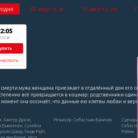
годня
09 августа, вс
10 августа, пн
1
22:05
330
Р
упить
нировать
 смерти мужа женщина приезжает в отдалённый дом его се
степенно всё превращается в кошмар: родственники один
т момент она осознаёт, что данные ею клятвы любви и вер
х: Хантер Духэн,
Режисёр: Себастьян Ваничек
Сценари
 Бьюкенен, Сухейла
Себасть
Эролл Шанд, Тэнди Райт,
Рэйми
ван ден Бринк, Мод