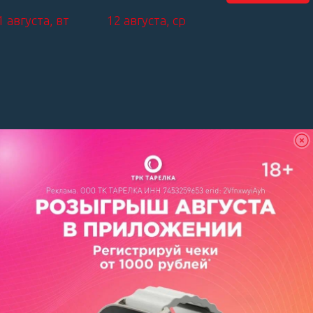
1 августа, вт
12 августа, ср
мьи, надеясь найти там поддержку и покой.
 за другим становятся одержимыми демонами.
ности не заканчиваются даже со смертью.
й: Флоран Бернар,
109 мин., Новая Зеландия,
ян Ваничек, Сэм
США, Канада